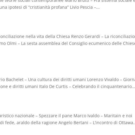
le teorie sociali contemporanee Mario Brutti – Fra sistema sociale 
una ipotesi di “cristianità profana” Livio Pescia –...
nciliazione nella vita della Chiesa Renzo Gerardi – La riconciliazi
imo Olmi – La sesta assemblea del Consiglio ecumenico delle Chies
orio Bachelet – Una cultura dei diritti umani Lorenzo Vivaldo – Giorn
zione e diritti umani Italo De Curtis – Celebrando il cinquantenario..
aristico nazionale – Spezzare il pane Marco Ivaldo – Maritain e noi
di fede, araldo della ragione Angelo Bertani – L’incontro di Ottawa..