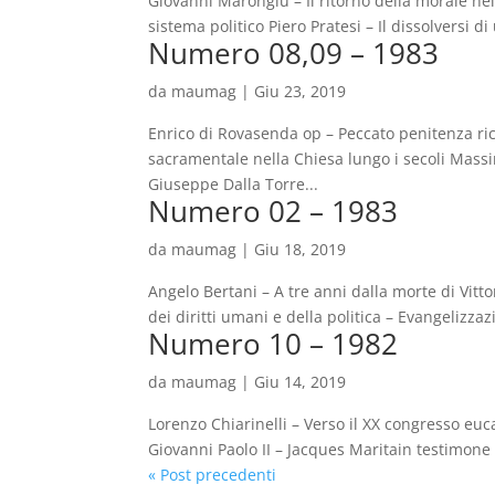
Giovanni Marongiu – Il ritorno della morale nel
sistema politico Piero Pratesi – Il dissolversi di 
Numero 08,09 – 1983
da
maumag
|
Giu 23, 2019
Enrico di Rovasenda op – Peccato penitenza rico
sacramentale nella Chiesa lungo i secoli Mass
Giuseppe Dalla Torre...
Numero 02 – 1983
da
maumag
|
Giu 18, 2019
Angelo Bertani – A tre anni dalla morte di Vitt
dei diritti umani e della politica – Evangelizza
Numero 10 – 1982
da
maumag
|
Giu 14, 2019
Lorenzo Chiarinelli – Verso il XX congresso euc
Giovanni Paolo II – Jacques Maritain testimone 
« Post precedenti