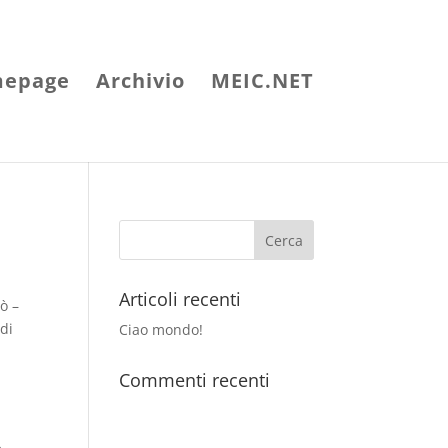
epage
Archivio
MEIC.NET
Articoli recenti
ò –
di
Ciao mondo!
Commenti recenti