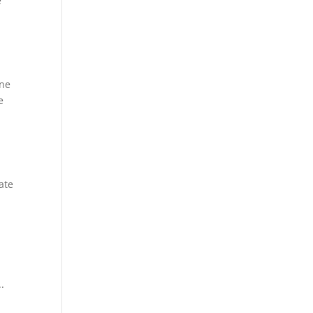
e
one
e
ate
.
.