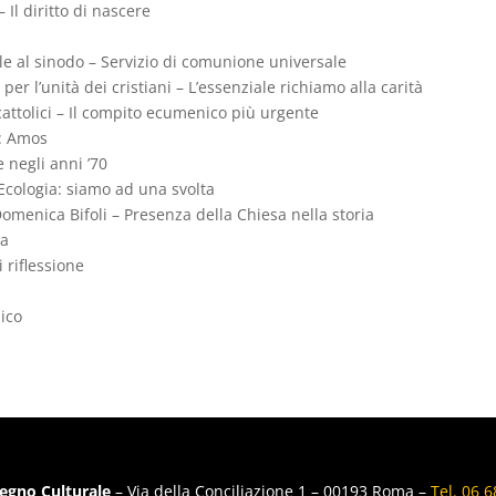
 Il diritto di nascere
ale al sinodo – Servizio di comunione universale
per l’unità dei cristiani – L’essenziale richiamo alla carità
cattolici – Il compito ecumenico più urgente
i: Amos
e negli anni ’70
 Ecologia: siamo ad una svolta
Domenica Bifoli – Presenza della Chiesa nella storia
ia
 riflessione
lico
egno Culturale
– Via della Conciliazione 1 – 00193 Roma –
Tel. 06 