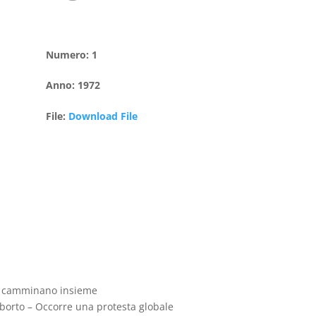
Numero
:
1
Anno
:
1972
File
:
Download File
ace camminano insieme
’aborto – Occorre una protesta globale