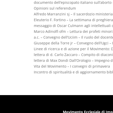
documento dell’episcopato italiano sull’aborto –
Opinioni sul referendum
Alfredo Marranzini sj – Il sacerdozio ministeri
Eleuterio F. Fortino – La settimana di preghiera 
messaggio di Oscar Culmann agli intellettuali 
Marco Adinolfi ofm – Lettura dei profeti minor
a.c. – Convegno dell’Uciim – Il ruolo del docent
Giuseppe della Torre jr – Convegno dell’Ugci –
Linee di ricerca e di azione per il Movimento: 
lettera di d. Carlo Zaccaro – Compito di diacon
lettera di Max Dondi Dall’Orologio – Impegno di
Vita del Movimento – I convegni di primavera
Incontro di spiritualità e di aggiornamento bib
Movimento Ecclesiale di Imp