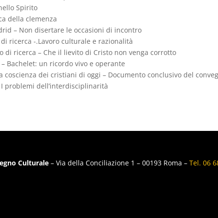
nello Spirito
ica della clemenza
adrid – Non disertare le occasioni di incontro
di ricerca -.Lavoro culturale e razionalità
 di ricerca – Che il lievito di Cristo non venga corrotto
 – Bachelet: un ricordo vivo e operante
la coscienza dei cristiani di oggi – Documento conclusivo del con
 I problemi dell’interdisciplinarità
egno Culturale
– Via della Conciliazione 1 – 00193 Roma –
Tel. 06 