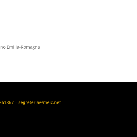
vegno Emilia-Romagna
6861867
–
segreteria@meic.net