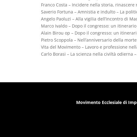
Franco Costa – Incidere nella storia, rinascere 
Saverio Fortuna – Amnistia e indulto – La polit
Angelo Paoluzi – Alla vigilia dell’incontro di M
Marco Ivaldo – Dopo il congresso: un itinerario 
Alain Birou op – Dopo il congresso: un itinerario
Pietro Scoppola – Nell’anniversario della morte
Vita del Movimento – Lavoro e professione nel
Carlo Borasi – La scienza nella civiltà odierna –
Movimento Ecclesiale di Imp