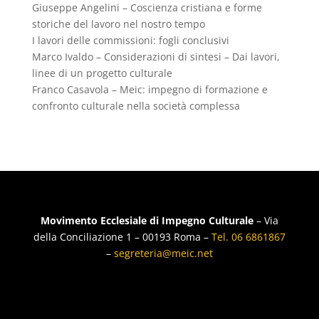
Giuseppe Angelini – Coscienza cristiana e forme
storiche del lavoro nel nostro tempo
I lavori delle commissioni: fogli conclusivi
Marco Ivaldo – Considerazioni di sintesi – Dai lavori,
linee di un progetto culturale
Franco Casavola – Meic: impegno di formazione e
confronto culturale nella società complessa
Movimento Ecclesiale di Impegno Culturale
– Via
della Conciliazione 1 – 00193 Roma –
Tel. 06 6861867
–
segreteria@meic.net