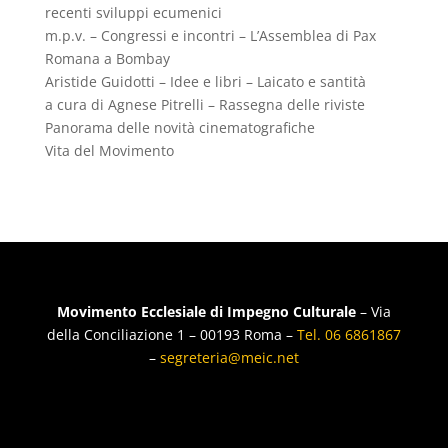
recenti sviluppi ecumenici
m.p.v. – Congressi e incontri – L’Assemblea di Pax
Romana a Bombay
Aristide Guidotti – Idee e libri – Laicato e santità
a cura di Agnese Pitrelli – Rassegna delle riviste
Panorama delle novità cinematografiche
Vita del Movimento
Movimento Ecclesiale di Impegno Culturale
– Via
della Conciliazione 1 – 00193 Roma –
Tel. 06 6861867
–
segreteria@meic.net