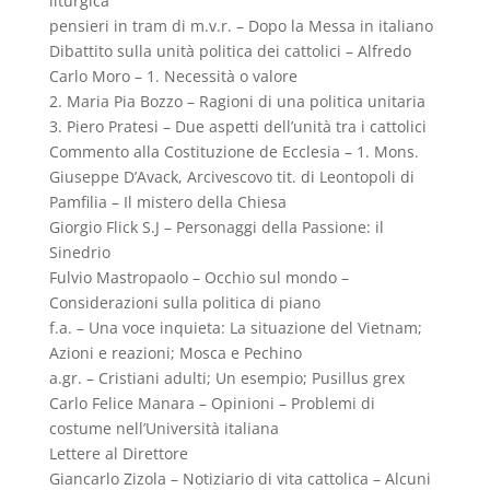
liturgica
pensieri in tram di m.v.r. – Dopo la Messa in italiano
Dibattito sulla unità politica dei cattolici – Alfredo
Carlo Moro – 1. Necessità o valore
2. Maria Pia Bozzo – Ragioni di una politica unitaria
3. Piero Pratesi – Due aspetti dell’unità tra i cattolici
Commento alla Costituzione de Ecclesia – 1. Mons.
Giuseppe D’Avack, Arcivescovo tit. di Leontopoli di
Pamfilia – Il mistero della Chiesa
Giorgio Flick S.J – Personaggi della Passione: il
Sinedrio
Fulvio Mastropaolo – Occhio sul mondo –
Considerazioni sulla politica di piano
f.a. – Una voce inquieta: La situazione del Vietnam;
Azioni e reazioni; Mosca e Pechino
a.gr. – Cristiani adulti; Un esempio; Pusillus grex
Carlo Felice Manara – Opinioni – Problemi di
costume nell’Università italiana
Lettere al Direttore
Giancarlo Zizola – Notiziario di vita cattolica – Alcuni