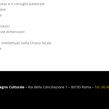
esa e il consiglio pastorale
ione
co
nostici
iuste dimensioni
intellettuali nella Chiesa locale
te
egno Culturale
– Via della Conciliazione 1 – 00193 Roma –
Tel. 06 