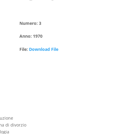
Numero
:
3
Anno
:
1970
File
:
Download File
tuzione
ma di divorzio
logia