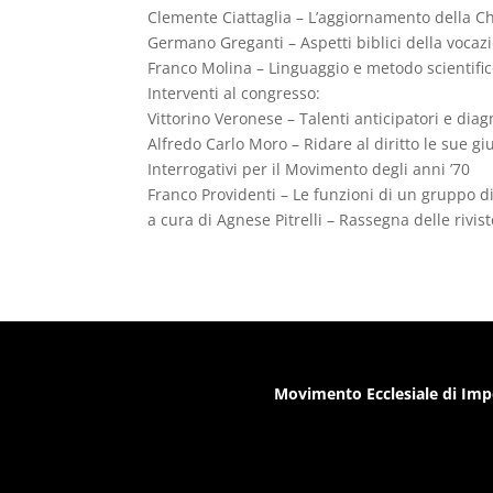
Clemente Ciattaglia – L’aggiornamento della Chi
Germano Greganti – Aspetti biblici della vocaz
Franco Molina – Linguaggio e metodo scientifi
Interventi al congresso:
Vittorino Veronese – Talenti anticipatori e diag
Alfredo Carlo Moro – Ridare al diritto le sue g
Interrogativi per il Movimento degli anni ’70
Franco Providenti – Le funzioni di un gruppo di 
a cura di Agnese Pitrelli – Rassegna delle rivis
Movimento Ecclesiale di Imp