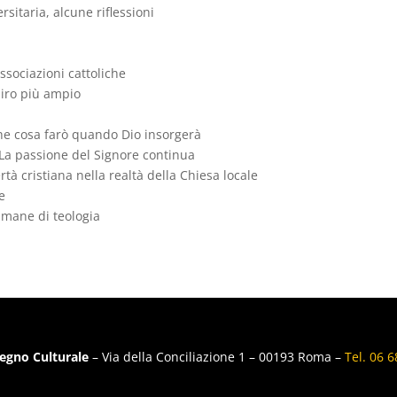
rsitaria, alcune riflessioni
associazioni cattoliche
piro più ampio
Che cosa farò quando Dio insorgerà
 La passione del Signore continua
à cristiana nella realtà della Chiesa locale
te
imane di teologia
egno Culturale
– Via della Conciliazione 1 – 00193 Roma –
Tel. 06 