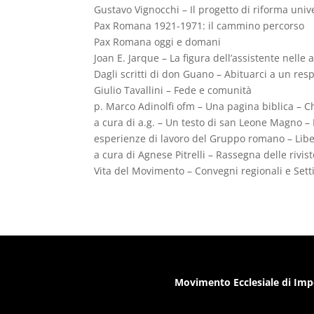
Gustavo Vignocchi – Il progetto di riforma unive
Pax Romana 1921-1971: il cammino percorso
Pax Romana oggi e domani
Joan E. Jarque – La figura dell’assistente nelle 
Dagli scritti di don Guano – Abituarci a un res
Giulio Tavallini – Fede e comunità
p. Marco Adinolfi ofm – Una pagina biblica – 
a cura di a.g. – Un testo di san Leone Magno –
esperienze di lavoro del Gruppo romano – Libert
a cura di Agnese Pitrelli – Rassegna delle rivis
Vita del Movimento – Convegni regionali e Sett
Movimento Ecclesiale di Imp