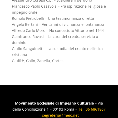
Alessandro Cortesi o.p. – Scegliere il perdono
Francesco Paolo Casavola – Fra ispirazione religiosa e
impegno civile
Romolo Pietrobelli – Una testimonianza diretta
Angelo Bertani – Vent’anni di vicinanza e lontananza
Alfredo Carlo Moro – Ho conosciuto Vittorio nel 1944
Gianfranco Ravasi – La cura del creato: servizio o
dominio
Giulio Sanguinetti – La custodia del creato nell’etica
cristiana
Giuffrè, Gallo, Zanella, Cortesi
Movimento Ecclesiale di Impegno Culturale
– Via
della Conciliazione 1 – 00193 Roma –
Tel. 06 6861867
–
segreteria@meic.net