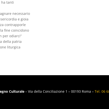
 ha tanti
pagnare necessario
sericordia e gioia
nza contrapporle
la fine coincidono
n per odiarci”
a della patria
one liturgica
egno Culturale
– Via della Conciliazione 1 – 00193 Roma –
Tel. 06 