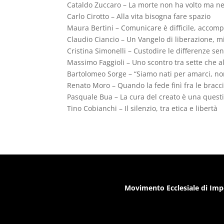
Cataldo Zuccaro – La morte non ha volto ma ne
Carlo Cirotto – Alla vita bisogna fare spazio
Maura Bertini – Comunicare è difficile, accom
Claudio Ciancio – Un Vangelo di liberazione, mi
Cristina Simonelli – Custodire le differenze se
Massimo Faggioli – Uno scontro tra sette che al
Bartolomeo Sorge – “Siamo nati per amarci, no
Renato Moro – Quando la fede finì fra le bracci
Pasquale Bua – La cura del creato è una questi
Tino Cobianchi – Il silenzio, tra etica e libertà
Movimento Ecclesiale di Imp