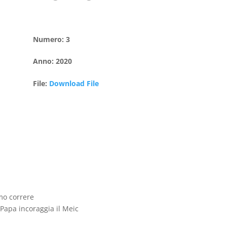
Numero
:
3
Anno
:
2020
File
:
Download File
amo correre
l Papa incoraggia il Meic