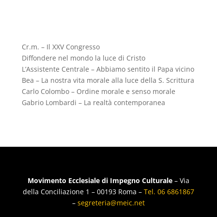
Cr.m. – Il XXV Congresso
Diffondere nel mondo la luce di Cristo
L’Assistente Centrale – Abbiamo sentito il Papa vicino
Bea – La nostra vita morale alla luce della S. Scrittura
Carlo Colombo – Ordine morale e senso morale
Gabrio Lombardi – La realtà contemporanea
Movimento Ecclesiale di Impegno Culturale
– Via
della Conciliazione 1 – 00193 Roma –
Tel. 06 6861867
–
segreteria@meic.net