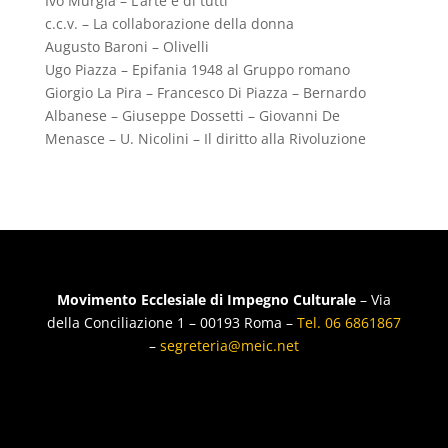
Ivo Murgia – L’arte è di tutti
c.c.v. – La collaborazione della donna
Augusto Baroni – Olivelli
Ugo Piazza – Epifania 1948 al Gruppo romano
Giorgio La Pira – Francesco Di Piazza – Bernardo
Albanese – Giuseppe Dossetti – Giovanni De
Menasce – U. Nicolini – Il diritto alla Rivoluzione
Movimento Ecclesiale di Impegno Culturale
– Via
della Conciliazione 1 – 00193 Roma –
Tel. 06 6861867
–
segreteria@meic.net