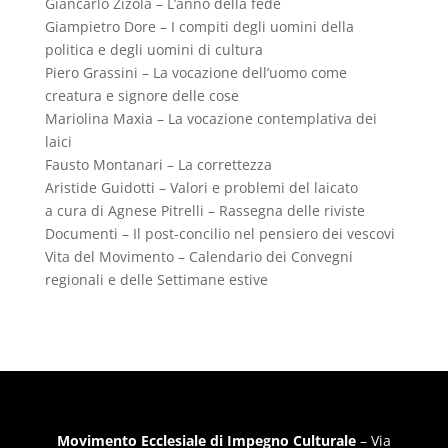
Giancarlo Zizola – L’anno della fede
Giampietro Dore – I compiti degli uomini della
politica e degli uomini di cultura
Piero Grassini – La vocazione dell’uomo come
creatura e signore delle cose
Mariolina Maxia – La vocazione contemplativa dei
laici
Fausto Montanari – La correttezza
Aristide Guidotti – Valori e problemi del laicato
a cura di Agnese Pitrelli – Rassegna delle riviste
Documenti – Il post-concilio nel pensiero dei vescovi
Vita del Movimento – Calendario dei Convegni
regionali e delle Settimane estive
Movimento Ecclesiale di Impegno Culturale
– Via