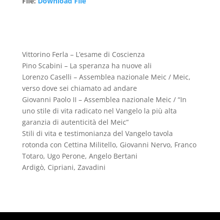
File
:
Download File
Vittorino Ferla – L’esame di Coscienza
Pino Scabini – La speranza ha nuove ali
Lorenzo Caselli – Assemblea nazionale Meic / Meic,
verso dove sei chiamato ad andare
Giovanni Paolo II – Assemblea nazionale Meic / “In
uno stile di vita radicato nel Vangelo la più alta
garanzia di autenticità del Meic”
Stili di vita e testimonianza del Vangelo tavola
rotonda con Cettina Militello, Giovanni Nervo, Franco
Totaro, Ugo Perone, Angelo Bertani
Ardigò, Cipriani, Zavadini