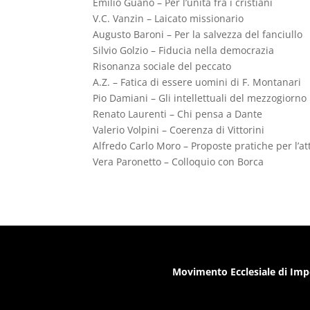
Emilio Guano – Per l’unità fra i cristiani
V.C. Vanzin – Laicato missionario
Augusto Baroni – Per la salvezza del fanciullo
Silvio Golzio – Fiducia nella democrazia
Risonanza sociale del peccato
A.Z. – Fatica di essere uomini di F. Montanari
Pio Damiani – Gli intellettuali del mezzogiorno
Renato Laurenti – Chi pensa a Dante
Valerio Volpini – Coerenza di Vittorini
Alfredo Carlo Moro – Proposte pratiche per l’att
Vera Paronetto – Colloquio con Borca
Movimento Ecclesiale di Imp