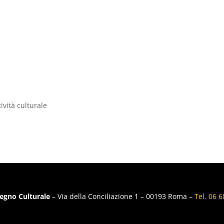
ività culturale
egno Culturale
– Via della Conciliazione 1 – 00193 Roma –
Tel. 06 