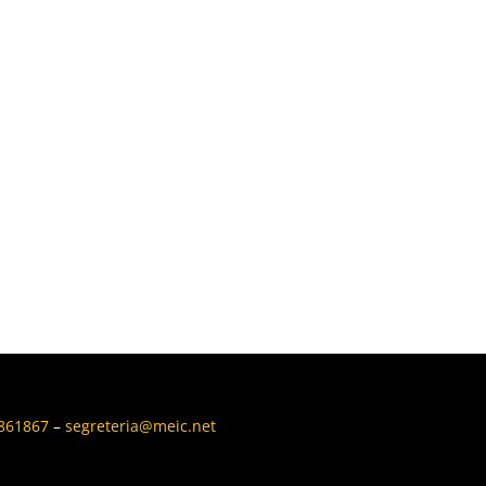
6861867
–
segreteria@meic.net