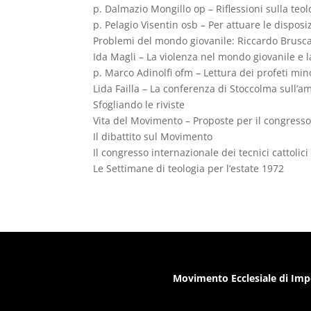
p. Dalmazio Mongillo op – Riflessioni sulla teol
p. Pelagio Visentin osb – Per attuare le disposiz
Problemi del mondo giovanile: Riccardo Bruscagl
Ida Magli – La violenza nel mondo giovanile e l
p. Marco Adinolfi ofm – Lettura dei profeti min
Lida Failla – La conferenza di Stoccolma sull
Sfogliando le riviste
Vita del Movimento – Proposte per il congress
Il dibattito sul Movimento
Il congresso internazionale dei tecnici cattolici 
Le Settimane di teologia per l’estate 1972
Movimento Ecclesiale di Imp