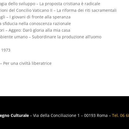
ogia dello sviluppo – La proposta cristiana è radicale
ioni del Concilio Vaticano II – La riforma dei riti sacramentali
i – I giovani di fronte alla speranza
a sfiducia nella conoscenza razionale
ori – Aggeo: Darò gloria alla mia casa
’ambiente umano – Subordinare la produzione all’uomo
o 1973
– Per una civiltà liberatrice
egno Culturale
– Via della Conciliazione 1 – 00193 Roma –
Tel. 06 