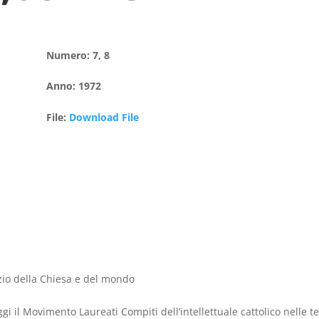
Numero
:
7, 8
Anno
:
1972
File
:
Download File
izio della Chiesa e del mondo
ggi il Movimento Laureati Compiti dell’intellettuale cattolico nell