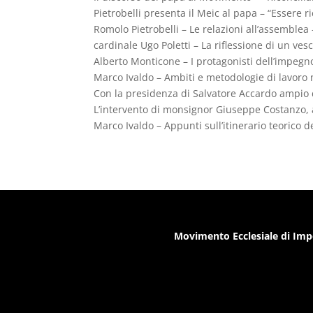
Pietrobelli presenta il Meic al papa – “Essere ri
Romolo Pietrobelli – Le relazioni all’assemblea 
cardinale Ugo Poletti – La riflessione di un vesc
Alberto Monticone – I protagonisti dell’impeg
Marco Ivaldo – Ambiti e metodologie di lavoro 
Con la presidenza di Salvatore Accardo ampio di
L’intervento di monsignor Giuseppe Costanzo, a
Marco Ivaldo – Appunti sull’itinerario teorico d
Movimento Ecclesiale di Imp