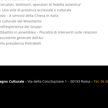
cercatori, testimoni, operatori di fedeltà autentica”
– Uno stile di presenza ecclesiale e culturale
ovo – A servizio della Chiesa in Italia
no culturale del Movimento
nell’esperienza dei Gruppi
battito in assemblea – Pluralità di interventi sulle relazioni
ssistente generale dell’Aci
ella presidenza Pietrobelli
egno Culturale
– Via della Conciliazione 1 – 00193 Roma –
Tel. 06 