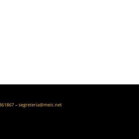
6861867
–
segreteria@meic.net