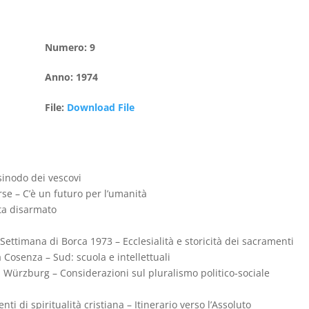
Numero
:
9
Anno
:
1974
File
:
Download File
sinodo dei vescovi
rse – C’è un futuro per l’umanità
eta disarmato
a Settimana di Borca 1973 – Ecclesialità e storicità dei sacramenti
 Cosenza – Sud: scuola e intellettuali
 Würzburg – Considerazioni sul pluralismo politico-sociale
i di spiritualità cristiana – Itinerario verso l’Assoluto