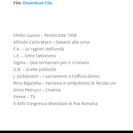
File
:
Download File
Emilio Guano – Pentecoste 1958
Alfredo Carlo Moro – Davanti alle urne
F.A. – Le ragioni dell’unità
L.E. – Oltre l’attivismo
Sigma – Due tentazioni per il cristiano
G.B. – Scelte politiche
J. Gribomont – I sacramenti e l’ufficio divino
Rino Bigarella – Fantasia e simbolismo di Nicola Lisi
Anna Petrucci – Cinema
Emme – TV
Il XXIV Congresso Mondiale di Pax Romana