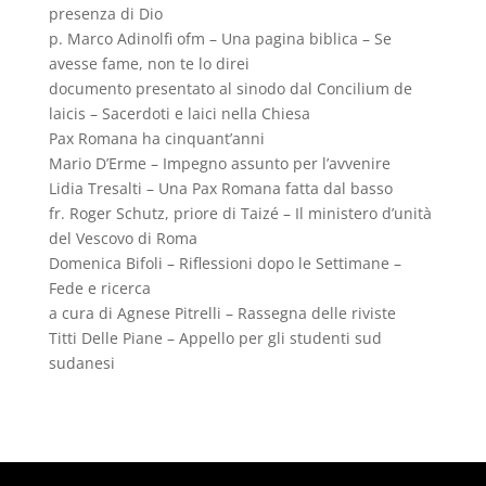
presenza di Dio
p. Marco Adinolfi ofm – Una pagina biblica – Se
avesse fame, non te lo direi
documento presentato al sinodo dal Concilium de
laicis – Sacerdoti e laici nella Chiesa
Pax Romana ha cinquant’anni
Mario D’Erme – Impegno assunto per l’avvenire
Lidia Tresalti – Una Pax Romana fatta dal basso
fr. Roger Schutz, priore di Taizé – Il ministero d’unità
del Vescovo di Roma
Domenica Bifoli – Riflessioni dopo le Settimane –
Fede e ricerca
a cura di Agnese Pitrelli – Rassegna delle riviste
Titti Delle Piane – Appello per gli studenti sud
sudanesi