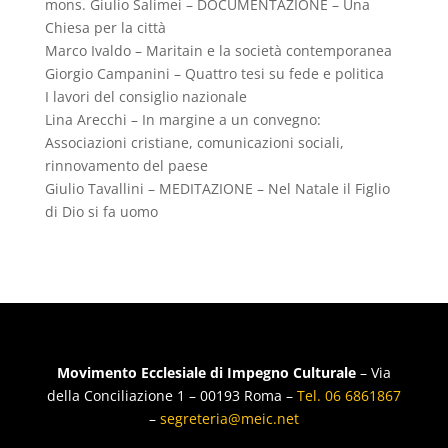
mons. Giulio Salimei – DOCUMENTAZIONE – Una
Chiesa per la città
Marco Ivaldo – Maritain e la società contemporanea
Giorgio Campanini – Quattro tesi su fede e politica
I lavori del consiglio nazionale
Lina Arecchi – In margine a un convegno:
Associazioni cristiane, comunicazioni sociali,
rinnovamento del paese
Giulio Tavallini – MEDITAZIONE – Nel Natale il Figlio
di Dio si fa uomo
Movimento Ecclesiale di Impegno Culturale
– Via
della Conciliazione 1 – 00193 Roma –
Tel. 06 6861867
–
segreteria@meic.net