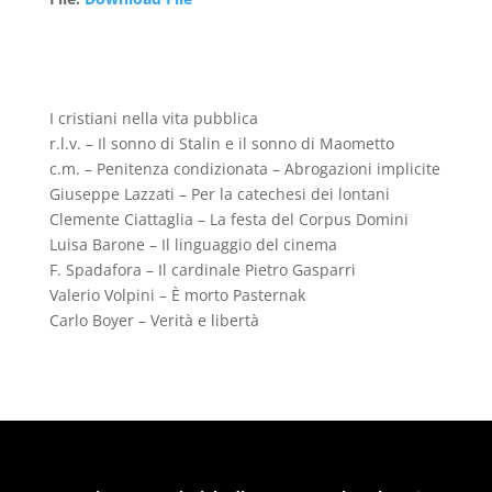
I cristiani nella vita pubblica
r.l.v. – Il sonno di Stalin e il sonno di Maometto
c.m. – Penitenza condizionata – Abrogazioni implicite
Giuseppe Lazzati – Per la catechesi dei lontani
Clemente Ciattaglia – La festa del Corpus Domini
Luisa Barone – Il linguaggio del cinema
F. Spadafora – Il cardinale Pietro Gasparri
Valerio Volpini – È morto Pasternak
Carlo Boyer – Verità e libertà