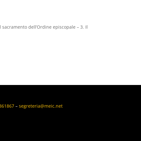
l sacramento dell’Ordine episcopale – 3. Il
6861867
–
segreteria@meic.net