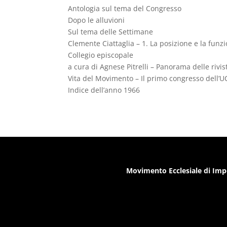
Antologia sul tema del Congresso
Dopo le alluvioni
Sul tema delle Settimane
Clemente Ciattaglia – 1. La posizione e la funz
Collegio episcopale
a cura di Agnese Pitrelli – Panorama delle rivis
Vita del Movimento – Il primo congresso dell’U
Indice dell’anno 1966
Movimento Ecclesiale di Imp