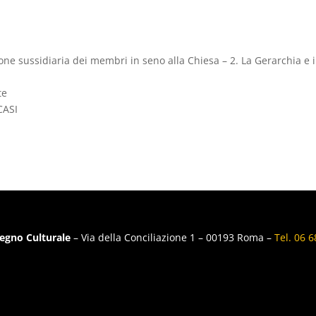
ione sussidiaria dei membri in seno alla Chiesa – 2. La Gerarchia e i
te
CASI
egno Culturale
– Via della Conciliazione 1 – 00193 Roma –
Tel. 06 