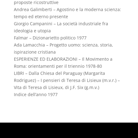
proposte ricostruttive
Andrea Galimberti – Agostino e la moderna scienza:
tempo ed eterno presente
Giorgio Campanini – La società industriale fra
ideologia e utopia
Falmar – Dizionarietto politico 1977
Ada Lamacchia – Progetto uomo: scienza, storia,
ispirazione cristiana
ESPERIENZE ED ELABORAZIONI – Il Movimento a
Roma: orientamenti per il triennio 1978-80
LIBRI – Dalla Chiesa del Paraguay (Margarita
Rodriguez) – I pensieri di Teresa di Lisieux (m.v.r.) –
Vita di Teresa di Lisieux, di J.F. Six (g.m.v.)
Indice dell’anno 1977