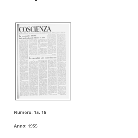
Numero
:
15, 16
Anno
:
1955