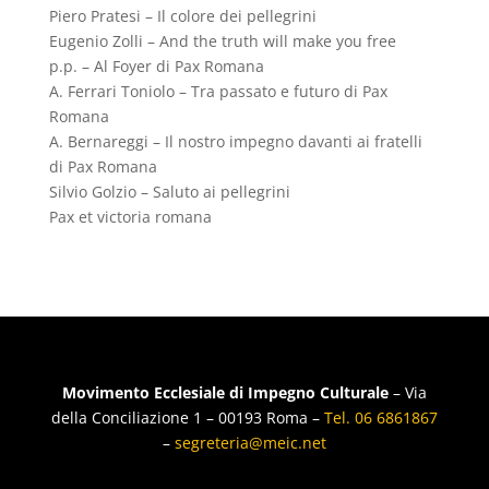
Piero Pratesi – Il colore dei pellegrini
Eugenio Zolli – And the truth will make you free
p.p. – Al Foyer di Pax Romana
A. Ferrari Toniolo – Tra passato e futuro di Pax
Romana
A. Bernareggi – Il nostro impegno davanti ai fratelli
di Pax Romana
Silvio Golzio – Saluto ai pellegrini
Pax et victoria romana
Movimento Ecclesiale di Impegno Culturale
– Via
della Conciliazione 1 – 00193 Roma –
Tel. 06 6861867
–
segreteria@meic.net