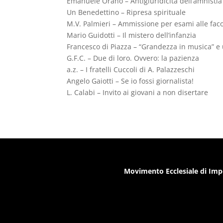
Emanuele Orano – Antigiuridicità dell’amnistia
Un Benedettino – Ripresa spirituale
M.V. Palmieri – Ammissione per esami alle fac
Mario Guidotti – Il mistero dell’infanzia
Francesco di Piazza – “Grandezza in musica” e 
G.F.C. – Due di loro. Ovvero: la pazienza
a.z. – I fratelli Cuccoli di A. Palazzeschi
Angelo Gaiotti – Se io fossi giornalista!
L. Calabi – Invito ai giovani a non disertare
Movimento Ecclesiale di Imp