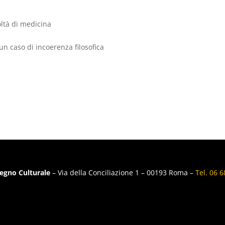
oltà di medicina
un caso di incoerenza filosofica
egno Culturale
– Via della Conciliazione 1 – 00193 Roma –
Tel. 06 