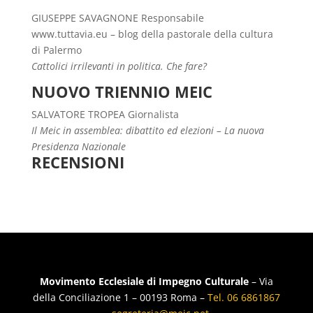
GIUSEPPE SAVAGNONE Responsabile
www.tuttavia.eu – blog della pastorale della cultura
di Palermo
Cattolici irrilevanti in politica. Che fare?
NUOVO TRIENNIO MEIC
SALVATORE TROPEA Giornalista
Il Meic in assemblea: dibattito ed elezioni – La nuova
Presidenza Nazionale
RECENSIONI
Movimento Ecclesiale di Impegno Culturale
– Via
della Conciliazione 1 – 00193 Roma –
Tel. 06 6861867