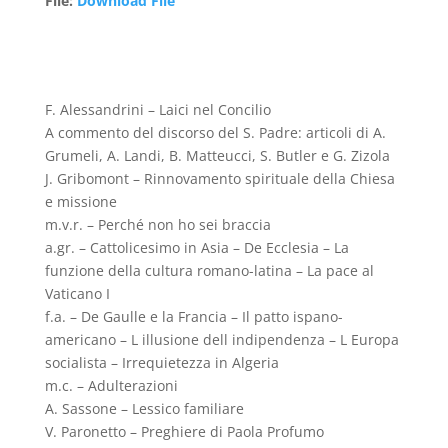
File
:
Download File
F. Alessandrini – Laici nel Concilio
A commento del discorso del S. Padre: articoli di A.
Grumeli, A. Landi, B. Matteucci, S. Butler e G. Zizola
J. Gribomont – Rinnovamento spirituale della Chiesa
e missione
m.v.r. – Perché non ho sei braccia
a.gr. – Cattolicesimo in Asia – De Ecclesia – La
funzione della cultura romano-latina – La pace al
Vaticano I
f.a. – De Gaulle e la Francia – Il patto ispano-
americano – L illusione dell indipendenza – L Europa
socialista – Irrequietezza in Algeria
m.c. – Adulterazioni
A. Sassone – Lessico familiare
V. Paronetto – Preghiere di Paola Profumo