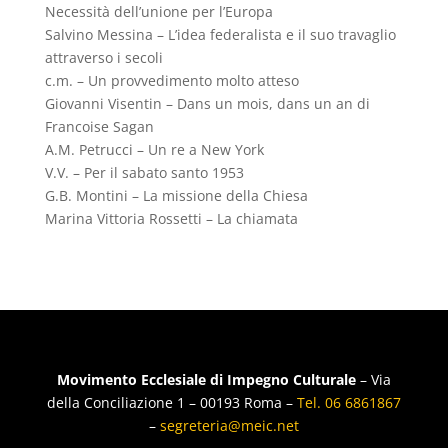
Necessità dell’unione per l’Europa
Salvino Messina – L’idea federalista e il suo travaglio
attraverso i secoli
c.m. – Un provvedimento molto atteso
Giovanni Visentin – Dans un mois, dans un an di
Francoise Sagan
A.M. Petrucci – Un re a New York
V.V. – Per il sabato santo 1953
G.B. Montini – La missione della Chiesa
Marina Vittoria Rossetti – La chiamata
Movimento Ecclesiale di Impegno Culturale
– Via
della Conciliazione 1 – 00193 Roma –
Tel. 06 6861867
–
segreteria@meic.net