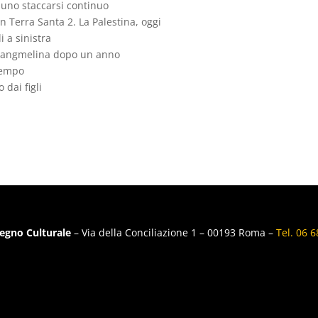
è uno staccarsi continuo
in Terra Santa 2. La Palestina, oggi
i a sinistra
i Sangmelina dopo un anno
 tempo
 dai figli
egno Culturale
– Via della Conciliazione 1 – 00193 Roma –
Tel. 06 