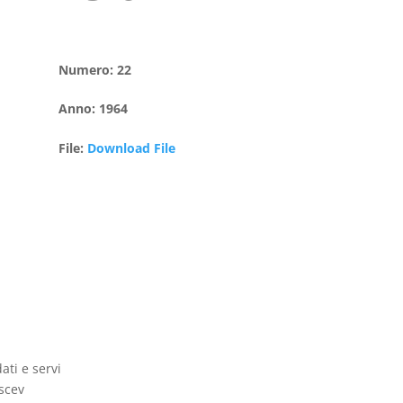
Numero
:
22
Anno
:
1964
File
:
Download File
dati e servi
uscev