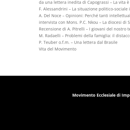
da una lettera inedita di Capograssi – La vita 
F. Alessandrini – La situazione politico-sociale 
A. Del Noce – Opinioni: Perché tanti intellettual
intervista con Mons. P.C. Nkou – La diocesi d
Recensione di A. Pitrelli – I giovani del nostro
M. Radaelli – Problemi della famiglia: il distacco
P. Teuber o.f.m. – Una lettera dal Brasile
Vita del Movimento
Movimento Ecclesiale di Imp