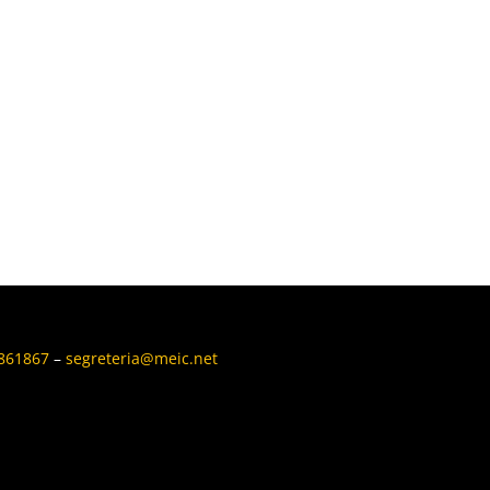
6861867
–
segreteria@meic.net