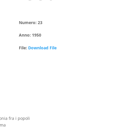
Numero
:
23
Anno
:
1950
File
:
Download File
nia fra i popoli
dima