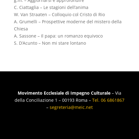
g.m. – Aggiornarsi e approfondire
C. Ciattaglia – Le stagioni dell’anima
W. Van Straaten – Colloquio col Cristo di Rio
A. Grumelli – Prospettive moderne del mistero della
Chiesa
A. Sassone – Il papa: un romanzo equivoco
S. D’Acunto – Non mi stare lontano
Movimento Ecclesiale di Impegno Culturale
– Via
della Conciliazione 1 – 00193 Roma –
Tel. 06 6861867
–
segreteria@meic.net