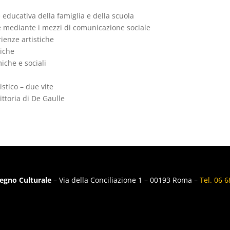
 educativa della famiglia e della scuola
ne mediante i mezzi di comunicazione sociale
ienze artistiche
liche
miche e sociali
stico – due vite
 Vittoria di De Gaulle
egno Culturale
– Via della Conciliazione 1 – 00193 Roma –
Tel. 06 