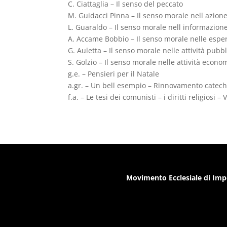
C. Ciattaglia – Il senso del peccato
M. Guidacci Pinna – Il senso morale nell azione
L. Guaraldo – Il senso morale nell informazio
A. Accame Bobbio – Il senso morale nelle esper
G. Auletta – Il senso morale nelle attività pubb
S. Golzio – Il senso morale nelle attività econo
g.e. – Pensieri per il Natale
a.gr. – Un bell esempio – Rinnovamento catechi
f.a. – Le tesi dei comunisti – i diritti religiosi –
Movimento Ecclesiale di Imp