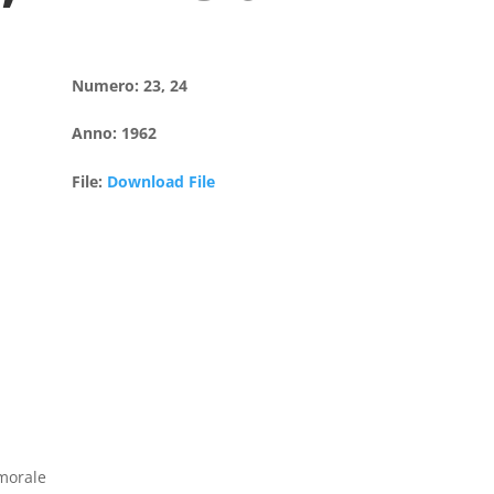
Numero
:
23, 24
Anno
:
1962
File
:
Download File
 morale