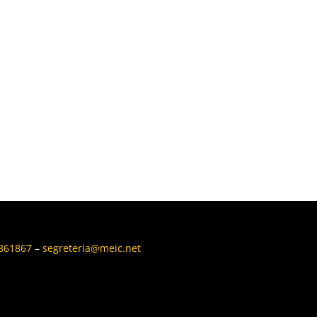
6861867
–
segreteria@meic.net