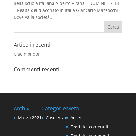
nella scuola italiana Alberto Altana – UOMINI E FEDE
– Realtà del diaconato in Italia Giancarlo Mazzocchi –
Dove va la società...
Articoli recenti
Ciao mondo!
Commenti recenti
Archivi
Categorie
Meta
Marzo 2021
Coscienza
Accedi
Feed dei contenuti
Feed dei commenti