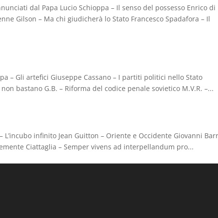
nnunciati dal Papa Lucio Schioppa – Il senso del possesso Enrico di
enne Gilson – Ma chi giudicherà lo Stato Francesco Spadafora – Il
 – Gli artefici Giuseppe Cassano – I partiti politici nello Stato
non bastano G.B. – Riforma del codice penale sovietico M.V.R. –...
 L’incubo infinito Jean Guitton – Oriente e Occidente Giovanni Bar
Clemente Ciattaglia – Semper vivens ad interpellandum pro...