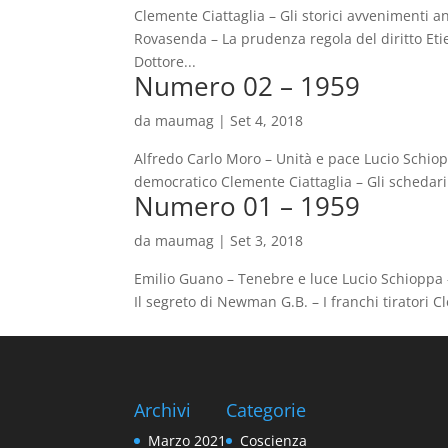
Clemente Ciattaglia – Gli storici avvenimenti a
Rovasenda – La prudenza regola del diritto Eti
Dottore...
Numero 02 – 1959
da
maumag
|
Set 4, 2018
Alfredo Carlo Moro – Unità e pace Lucio Schioppa
democratico Clemente Ciattaglia – Gli schedari 
Numero 01 – 1959
da
maumag
|
Set 3, 2018
Emilio Guano – Tenebre e luce Lucio Schioppa –
Il segreto di Newman G.B. – I franchi tiratori 
Archivi
Categorie
Marzo 2021
Coscienza