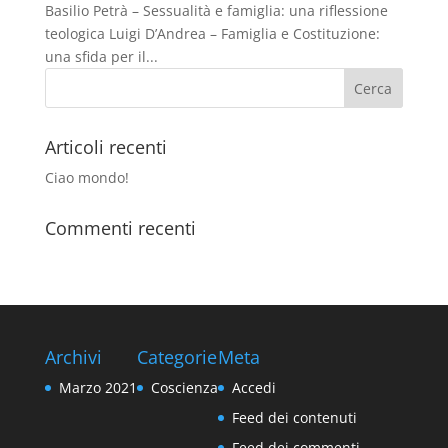
Basilio Petrà – Sessualità e famiglia: una riflessione
teologica Luigi D’Andrea – Famiglia e Costituzione:
una sfida per il...
Articoli recenti
Ciao mondo!
Commenti recenti
Archivi
Categorie
Meta
Marzo 2021
Coscienza
Accedi
Feed dei contenuti
Feed dei commenti