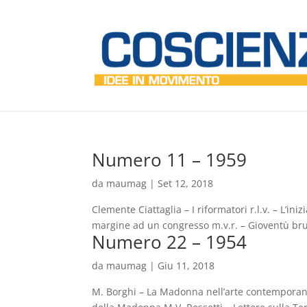
Numero 11 – 1959
da
maumag
|
Set 12, 2018
Clemente Ciattaglia – I riformatori r.l.v. – L’iniz
margine ad un congresso m.v.r. – Gioventù bruc
Numero 22 – 1954
da
maumag
|
Giu 11, 2018
M. Borghi – La Madonna nell’arte contemporanea