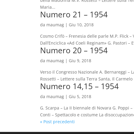
della Madonna M.V. Rossetti – Lettere sulla Ter
Maria...
Numero 21 – 1954
da
maumag
|
Giu 10, 2018
Cosmo Crifò – Frenesia delle parle M.P. Flick –
Dall’Enciclica «Ad Coeli Reginam» G. Pastori – 
Numero 20 – 1954
da
maumag
|
Giu 9, 2018
Verso il Congresso Nazionale A. Bernareggi – L
Rossetti – Lettere sulla Terra Santa, Il Carmelo 
Numero 14,15 – 1954
da
maumag
|
Giu 5, 2018
G. Scarpa – La II biennale di Novara G. Poppi –
Conti – Spettacolo e costume La disoccupazione 
« Post precedenti