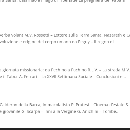
ra Santa, Cafarnao e il lago di Tiberiade La preghiera del Papa a
 Verba volant M.V. Rossetti – Lettere sulla Terra Santa, Nazareth e 
Evoluzione e origine del corpo umano da Peguy – Il regno di...
a giornata missionaria: da Pechino a Pachino R.L.V. – La strada M.V
e il Tabor A. Ferrari – La XXVII Settimana Sociale – Conclusioni e...
 Calderon della Barca, Immacolatista P. Pratesi – Cinema d’estate S.
giovanile G. Scarpa – Inni alla Vergine G. Anichini – Tombe...