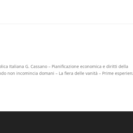
ica Italiana G. Cassano – Pianificazione economica e diritti della
o non incomincia domani – La fiera delle vanità – Prime esperienz