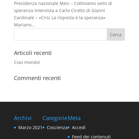
Presidenza nazionale Meic – Coltiviamo semi di
speranza Intervista a Carlo Cirotto di Gianni
Cardinale – «Crisi La risposta è la speranza»
Mariano...
Articoli recenti
Ciao mondo!
Commenti recenti
Archivi
Categorie
Meta
Marzo 2021
Coscienza
Accedi
Feed dei contenuti