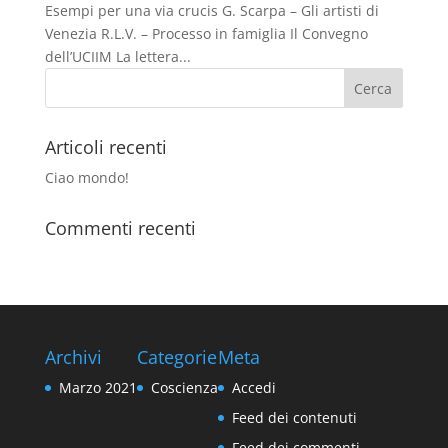
Esempi per una via crucis G. Scarpa – Gli artisti di
Venezia R.L.V. – Processo in famiglia Il Convegno
dell’UCIIM La lettera...
Articoli recenti
Ciao mondo!
Commenti recenti
Archivi
Categorie
Meta
Marzo 2021
Coscienza
Accedi
Feed dei contenuti
Feed dei commenti