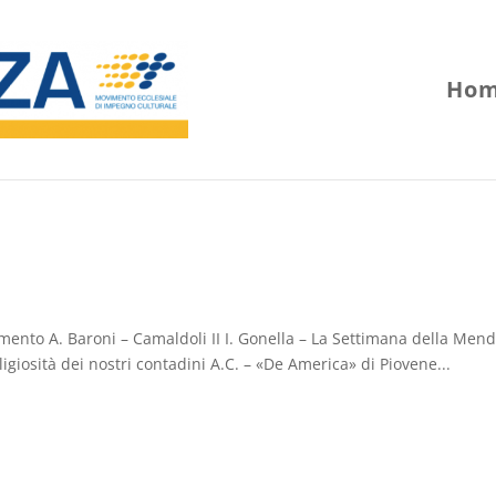
Hom
imento A. Baroni – Camaldoli II I. Gonella – La Settimana della Men
eligiosità dei nostri contadini A.C. – «De America» di Piovene...