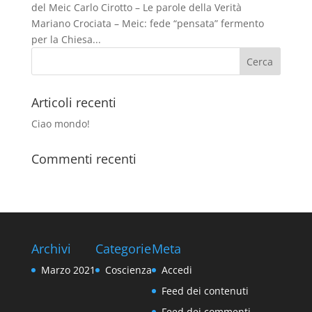
del Meic Carlo Cirotto – Le parole della Verità
Mariano Crociata – Meic: fede “pensata” fermento
per la Chiesa...
Articoli recenti
Ciao mondo!
Commenti recenti
Archivi
Categorie
Meta
Marzo 2021
Coscienza
Accedi
Feed dei contenuti
Feed dei commenti