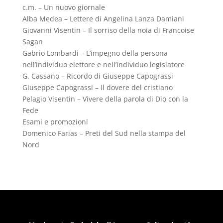
c.m. – Un nuovo giornale
Alba Medea – Lettere di Angelina Lanza Damiani
Giovanni Visentin – Il sorriso della noia di Francoise
Sagan
Gabrio Lombardi – L’impegno della persona
nell’individuo elettore e nell’individuo legislatore
G. Cassano – Ricordo di Giuseppe Capograssi
Giuseppe Capograssi – Il dovere del cristiano
Pelagio Visentin – Vivere della parola di Dio con la
Fede
Esami e promozioni
Domenico Farias – Preti del Sud nella stampa del
Nord