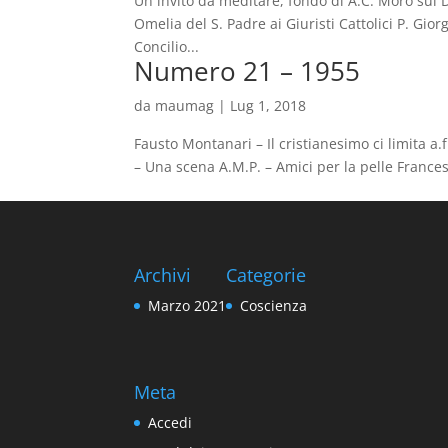
Un invito da meditare, fondo di A.C. Moro sul D
Omelia del S. Padre ai Giuristi Cattolici P. Gior
Concilio...
Numero 21 – 1955
da
maumag
|
Lug 1, 2018
Fausto Montanari – Il cristianesimo ci limita a.
– Una scena A.M.P. – Amici per la pelle Frances
Archivi
Categorie
Marzo 2021
Coscienza
Meta
Accedi