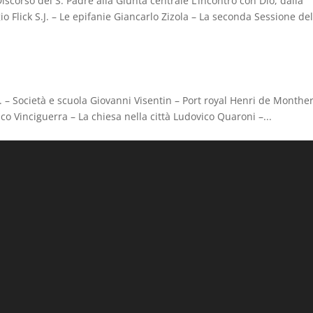
iscorso del S. Padre alla Giunta centrale L’incontro con Dio, dalla
gio Flick S.J. – Le epifanie Giancarlo Zizola – La seconda Sessione de
f. – Società e scuola Giovanni Visentin – Port royal Henri de Monthe
co Vinciguerra – La chiesa nella città Ludovico Quaroni –...