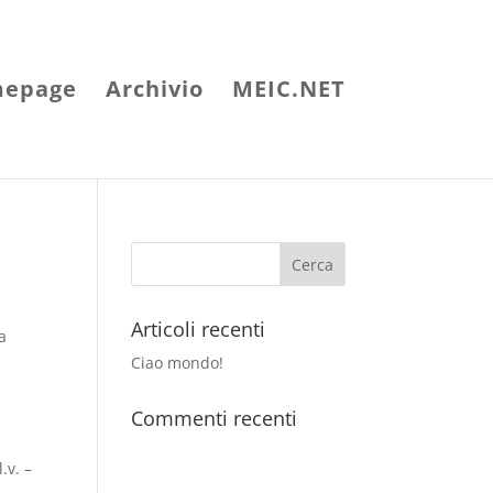
epage
Archivio
MEIC.NET
Articoli recenti
a
Ciao mondo!
Commenti recenti
.v. –