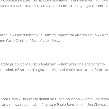
 DI COSCIENZA LUIGI D’ANDREA Presidente nazionale Meic Trump e
 IDENTITÀ DI GENERE ILDO NICOLETTI Endocrinologo, già docente d
rdello – Poveri tentativi di santità imperfetta Andrea Grillo – La sa
me Carlo Cirotto – “Santo” vuol dire...
ibattito pubblico Maurizio Ambrosini – Immigrazione e terrorismo,
tadini, né stranieri. I giovani del jihad Paolo Branca – Si fa prest
drea Grillo – Un evento definitivo Giannino Piana – Verso una teolo
 Una nuova responsabilità Luisa e Paolo Benciolini – Una Chiesa...