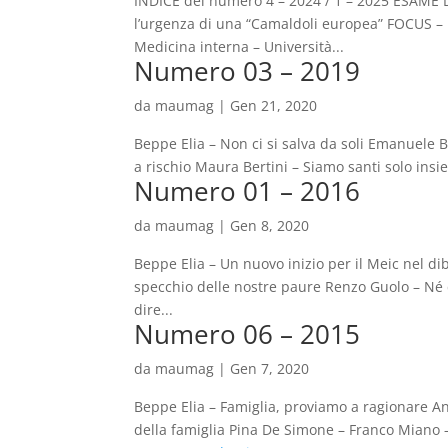
INDICE del numero 4 – 2024 / 1 – 2025 ESAME
l’urgenza di una “Camaldoli europea” FOCUS –
Medicina interna – Università...
Numero 03 – 2019
da
maumag
|
Gen 21, 2020
Beppe Elia – Non ci si salva da soli Emanuele Bo
a rischio Maura Bertini – Siamo santi solo insie
Numero 01 – 2016
da
maumag
|
Gen 8, 2020
Beppe Elia – Un nuovo inizio per il Meic nel d
specchio delle nostre paure Renzo Guolo – Né cit
dire...
Numero 06 – 2015
da
maumag
|
Gen 7, 2020
Beppe Elia – Famiglia, proviamo a ragionare An
della famiglia Pina De Simone – Franco Miano –