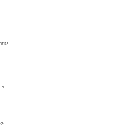
i
ntità
o a
gia