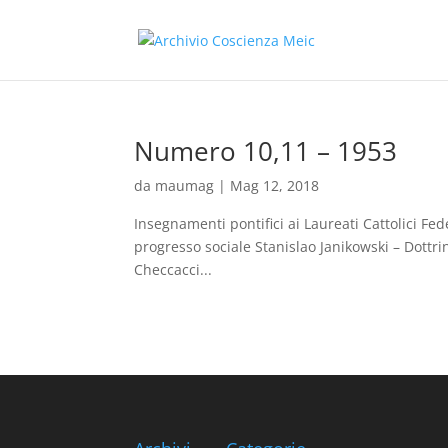
Numero 10,11 – 1953
da
maumag
|
Mag 12, 2018
Insegnamenti pontifici ai Laureati Cattolici Fed
progresso sociale Stanislao Janikowski – Dottrin
Checcacci...