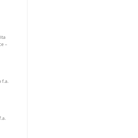
ita
ce –
 f.a.
.a.