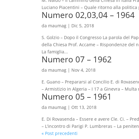
M. Ivaldo – Il cammino della Chiesa in Italia Fr
Luciano Piacentini – Quale ritorno alla politica p
Numero 02,03,04 – 1964
da
maumag
|
Dic 5, 2018
S. Golzio – Dopo il Congresso La parola del Pap
della Chiesa Prof. Accame – Rispondenze del n
La famiglia...
Numero 07 – 1962
da
maumag
|
Nov 4, 2018
E. Guano – Prepararsi al Concilio E. di Rovasen
– Armistizio in Algeria – I 17 a Ginevra – Multa
Numero 05 – 1961
da
maumag
|
Ott 13, 2018
E. Di Rovasenda – Essere e avere Cle. Ci. – Pre
– L’incontro di Parigi P. Lumbreras – La peniten
« Post precedenti