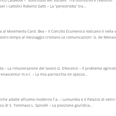
anco Casavola – “Sollicitudo Rei Socialis” Tra ottimismo e realismo
er i cattolici Roberto Gatti – La “perestroika” tra...
a al Movimento Card. Bea – Il Concilio Ecumenico Vaticano II nella v
ostro tempo al messaggio cristiano Le comunicazioni: G. de Menas
da – La rimunerazione del lavoro G. D’Ascenzi – Il problema agricolo
 renascentur m.v.r. – La mia parrocchia mi spezza...
diche adatte all’uomo moderno f.a. – Lumumba e il Palazzo di vetro f
za di S. Tommaso L. Spinelli – La posizione giuridica...