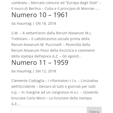
cambiato – Mercato comune ed “Europa degli Stati” –
Il muro di Berlino – Cuba e il principio di Monroe –...
Numero 10 – 1961
da
maumag
|
Ott 18, 2018
S.M. – A settant’anni dalla Rerum Novarum M.L.
Trebiliani – Il cattolicesimo sociale prima della
Rerum Novarum M. Puccinelli – Perenittà della
Rerum Novarum Passi della Enciclica e commenti
della stampa dell’epoca A.Z. – Gli egoisti...
Numero 11 – 1959
da
maumag
|
Set 12, 2018
Clemente Ciattaglia – I riformatori r.l.v. – L’iniziativa
dell’Occidente – Denaro di tutti e giornali per tutti
e.p. – In margine ad un congresso m.v.r. – Gioventù
bruciata Carlo Moro – La funzione della stampa
G.E....