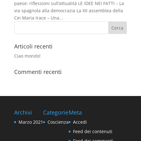
paese: riflessioni sull’attualità LE IDEE NEI FATTI – La
via spagnola alla democrazia La XII assemblea della
Cei Maria Irace – Una...
Articoli recenti
Ciao mondo!
Commenti recenti
Archivi
Categorie
Meta
Marzo 2021
Coscienza
Accedi
Feed dei contenuti
Feed dei commenti